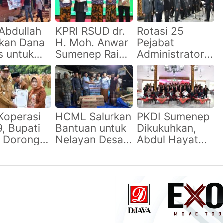
Abdullah
KPRI RSUD dr.
Rotasi 25
rkan Dana
H. Moh. Anwar
Pejabat
s untuk
Sumenep Raih
Administrator,
vasi RTLH
Predikat
Bupati Fauzi
lango,
Koperasi
Minta ASN
itaskan
Sehat, Bukti
Perkuat
a
Tata Kelola
Kolaborasi dan
enghasilan
Profesional
Tingkatkan
Koperasi
HCML Salurkan
PKDI Sumenep
ah
Pelayanan
, Bupati
Bantuan untuk
Dikukuhkan,
Masyarakat
i Dorong
Nelayan Desa
Abdul Hayat
rasi
Lobuk dan
Siap Kawal
enep
Warga
Aspirasi Kepala
uat Tata
Giligenting
Desa
a dan
si