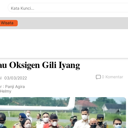
Wisata
>
Nasional
ua DPR RI Kunker di Sumenep,
patkan Hirup Udara Terbaik di
au Oksigen Gili Iyang
0 Komentar
l
03/03/2022
 : Panji Agira
: Helmy