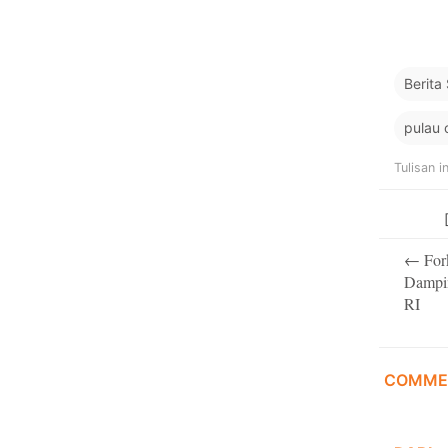
Berit
pulau 
Tulisan i
Post
←
For
navigati
Dampi
RI
COMME