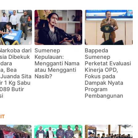
Narkoba dari
Sumenep
Bappeda
sia Dibekuk
Kepulauan:
Sumenep
ndara
Mengganti Nama
Perketat Evaluasi
a, Bea
atau Mengganti
Kinerja OPD,
 Juanda Sita
Nasib?
Fokus pada
r 1 Kg Sabu
Dampak Nyata
089 Butir
Program
si
Pembangunan
IT