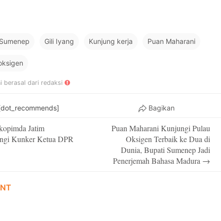
a Sumenep
Gili Iyang
Kunjung kerja
Puan Maharani
oksigen
ni berasal dari redaksi
[dot_recommends]
Bagikan
kopimda Jatim
Puan Maharani Kunjungi Pulau
on
ngi Kunker Ketua DPR
Oksigen Terbaik ke Dua di
Dunia, Bupati Sumenep Jadi
Penerjemah Bahasa Madura
→
NT