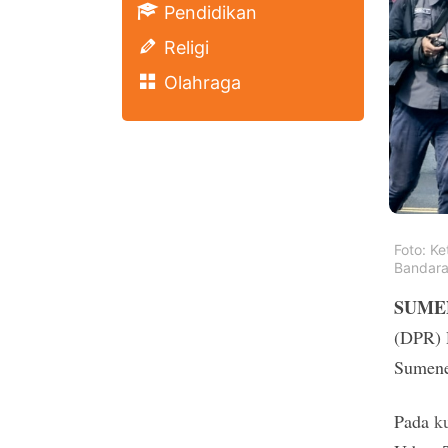
Pendidikan
Religi
Olahraga
Foto: K
Bandara
SUMEN
(DPR)
Sumene
Pada
k