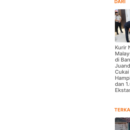
DARI
Kurir 
Malay
di Ba
Juand
Cukai
Hampi
dan 1.
Eksta
TERKA