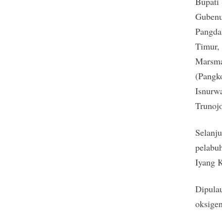
Bupati
Gubenu
Pangda
Timur, 
Marsma
(Pangk
Isnurw
Trunoj
Selanj
pelabu
Iyang 
Dipulau
oksige