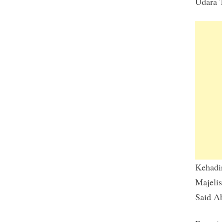
Udara 
Kehadi
Majeli
Said A