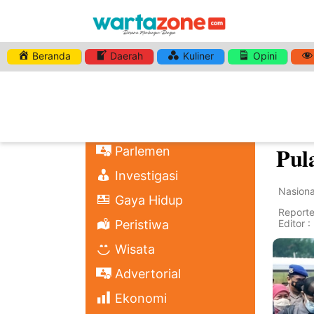
Beranda
Daerah
Kuliner
Opini
Home
Nasional
Ket
Regional
Sem
Politik
Pul
Parlemen
Investigasi
Nasiona
Gaya Hidup
Reporter
Peristiwa
Editor 
Wisata
Advertorial
Ekonomi