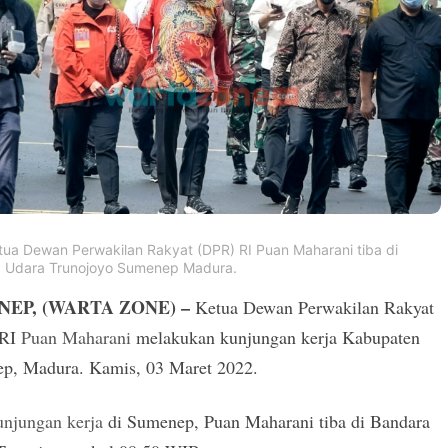
etua Dewan Perwakilan Rakyat (DPR) RI Puan Maharani tiba di
 Udara Trunojoyo Sumenep Madura.
EP, (WARTA ZONE) –
Ketua Dewan Perwakilan Rakyat
 RI
Puan Maharani
melakukan kunjungan kerja Kabupaten
p, Madura. Kamis, 03 Maret 2022.
unjungan kerja
di Sumenep, Puan Maharani tiba di Bandara