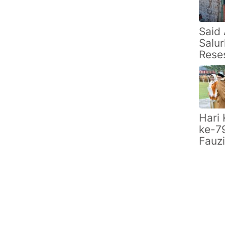
Said 
Salu
Rese
Reno
di Ta
Prior
Warg
Berp
Hari 
Rend
ke-79
Fauz
Kope
Sum
Perk
Kelol
Inova