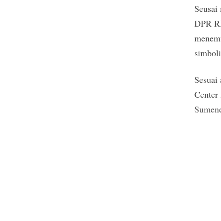
Seusai
DPR RI
menemu
simbol
Sesuai 
Center
Sumen