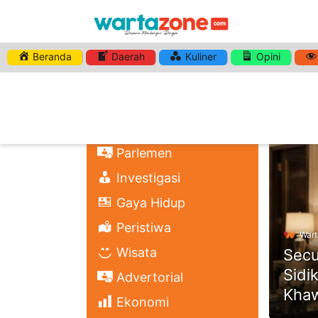
Beranda
Daerah
Kuliner
Opini
DAILY A
Nasional
Regional
Headli
Politik
Parlemen
Investigasi
Gaya Hidup
Peristiwa
Wart
Wisata
Secu
Sidi
Advertorial
Khaw
Ekonomi