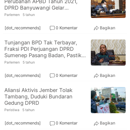
Perubahan APBD Tahun 2021,
PT.
DPRD Banyuwangi Gelar
Balqis
Cyber
Paripurna Secara Virtual
Parlemen
5 tahun
Media
Sejahtera
[dot_recommends]
0 Komentar
Bagikan
Tunjangan BPD Tak Terbayar,
Fraksi PDI Perjuangan DPRD
Sumenep Pasang Badan, Pastikan
Aman
Parlemen
5 tahun
[dot_recommends]
0 Komentar
Bagikan
Aliansi Aktivis Jember Tolak
Tambang, Duduki Bundaran
Gedung DPRD
Peristiwa
5 tahun
[dot_recommends]
0 Komentar
Bagikan