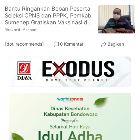
Bantu Ringankan Beban Peserta
Seleksi CPNS dan PPPK, Pemkab
Sumenep Gratiskan Vaksinasi dan
Tes Swab
Birokrasi
5 tahun
[dot_recommends]
0 Komentar
Bagikan