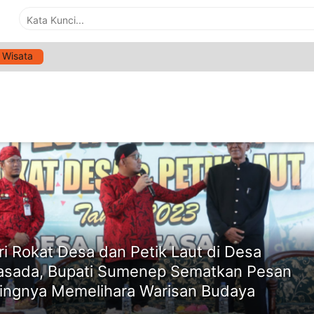
Wisata
RCHIVES:
10/03/2023
ne
ri Rokat Desa dan Petik Laut di Desa
asada, Bupati Sumenep Sematkan Pesan
ingnya Memelihara Warisan Budaya