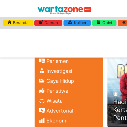
Beranda
Daerah
Kuliner
Opini
DAILY A
Nasional
Regional
Headli
Politik
Parlemen
Investigasi
Gaya Hidup
Peristiwa
Wisata
Hadi
Kert
Advertorial
Pent
Ekonomi