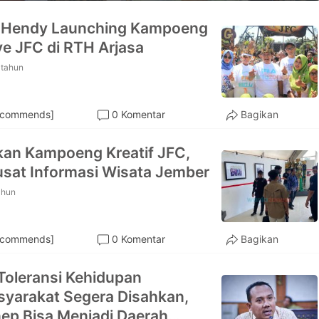
i Hendy Launching Kampoeng
ve JFC di RTH Arjasa
 tahun
ecommends]
0 Komentar
Bagikan
an Kampoeng Kreatif JFC,
usat Informasi Wisata Jember
ahun
ecommends]
0 Komentar
Bagikan
Toleransi Kehidupan
yarakat Segera Disahkan,
p Bisa Menjadi Daerah