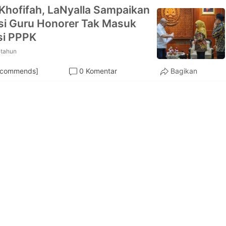
Khofifah, LaNyalla Sampaikan
si Guru Honorer Tak Masuk
si PPPK
 tahun
ecommends]
0 Komentar
Bagikan