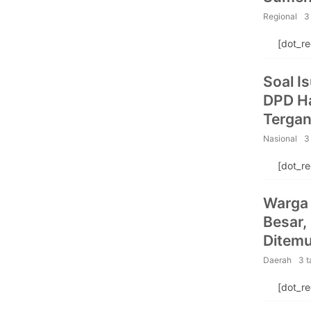
Percon
Regional
3
[dot_r
Soal I
DPD Ha
Terga
Nasional
3
[dot_r
Warga 
Besar,
Ditemu
Daerah
3 
[dot_r