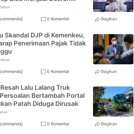
tohan di Madura
 tahun
ecommends]
0 Komentar
Bagikan
su Skandal DJP di Kemenkeu,
rap Penerimaan Pajak Tidak
nggu
 tahun
ecommends]
0 Komentar
Bagikan
Resah Lalu Lalang Truk
 Persoalan Bertambah Portal
kan Patah Diduga Dirusak
tahun
ecommends]
0 Komentar
Bagikan