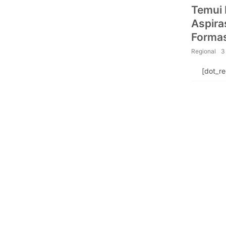
Temui 
Aspira
Forma
Regional
3
[dot_r