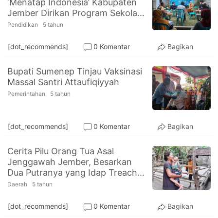
‘Menatap Indonesia’ Kabupaten
PT.
Jember Dirikan Program Sekolah
Balqis
Cyber
Impian
Pendidikan
5 tahun
Media
Sejahtera
[dot_recommends]
0 Komentar
Bagikan
Bupati Sumenep Tinjau Vaksinasi
Massal Santri Attaufiqiyyah
Pemerintahan
5 tahun
[dot_recommends]
0 Komentar
Bagikan
Cerita Pilu Orang Tua Asal
Jenggawah Jember, Besarkan
Dua Putranya yang Idap Treacher
Collins Syndrome
Daerah
5 tahun
[dot_recommends]
0 Komentar
Bagikan