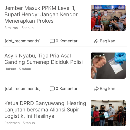
Jember Masuk PPKM Level 1,
Bupati Hendy: Jangan Kendor
Menerapkan Prokes
Birokrasi
5 tahun
[dot_recommends]
0 Komentar
Bagikan
Asyik Nyabu, Tiga Pria Asal
Ganding Sumenep Diciduk Polisi
Hukum
5 tahun
[dot_recommends]
0 Komentar
Bagikan
Ketua DPRD Banyuwangi Hearing
Lanjutan bersama Aliansi Supir
Logistik, Ini Hasilnya
Parlemen
5 tahun