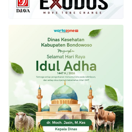
PT.
Balqis
Cyber
Media
Sejahtera