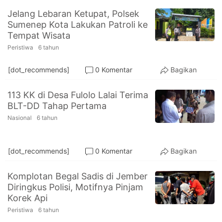
Jelang Lebaran Ketupat, Polsek
Sumenep Kota Lakukan Patroli ke
Tempat Wisata
Peristiwa
6 tahun
[dot_recommends]
0 Komentar
Bagikan
113 KK di Desa Fulolo Lalai Terima
BLT-DD Tahap Pertama
Nasional
6 tahun
[dot_recommends]
0 Komentar
Bagikan
Komplotan Begal Sadis di Jember
Diringkus Polisi, Motifnya Pinjam
Korek Api
Peristiwa
6 tahun