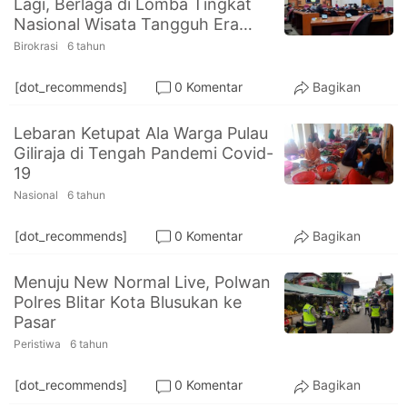
Lagi, Berlaga di Lomba Tingkat
PT.
Nasional Wisata Tangguh Era
Balqis
Cyber
New Normal
Birokrasi
6 tahun
Media
Sejahtera
[dot_recommends]
0 Komentar
Bagikan
Lebaran Ketupat Ala Warga Pulau
Giliraja di Tengah Pandemi Covid-
19
Nasional
6 tahun
[dot_recommends]
0 Komentar
Bagikan
Menuju New Normal Live, Polwan
Polres Blitar Kota Blusukan ke
Pasar
Peristiwa
6 tahun
[dot_recommends]
0 Komentar
Bagikan