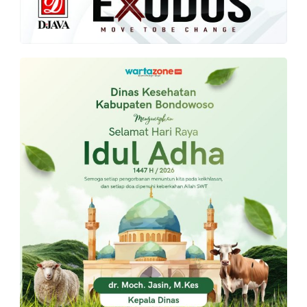
PT.
Balqis
Cyber
Media
Sejahtera