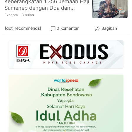
Keberangkatan 1.356 Jemaah Haji
PT.
Sumenep dengan Doa dan
Balqis
Cyber
Dukungan
Ekonomi
3 bulan
Media
Sejahtera
[dot_recommends]
0 Komentar
Bagikan