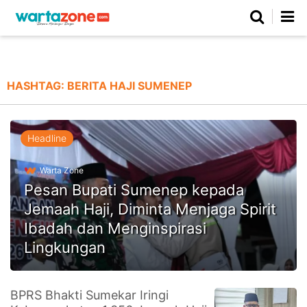
Netizen
Beranda
Daerah
Kuliner
Opini
Nasional
Regional
Politik
Parlemen
Investigasi
Gaya Hidup
Peristiwa
Wisata
Advertorial
Ekonomi
Pendidikan
Religi
Olahraga
HASHTAG:
BERITA HAJI SUMENEP
Beranda
About Us
Contact Us
Hak Jawab
Kode Etik
Pedoman Media Siber
Redaksi
Headline
Warta Zone
Pesan Bupati Sumenep kepada
Jemaah Haji, Diminta Menjaga Spirit
Ibadah dan Menginspirasi
Lingkungan
©
BPRS Bhakti Sumekar Iringi
Copyright
2026