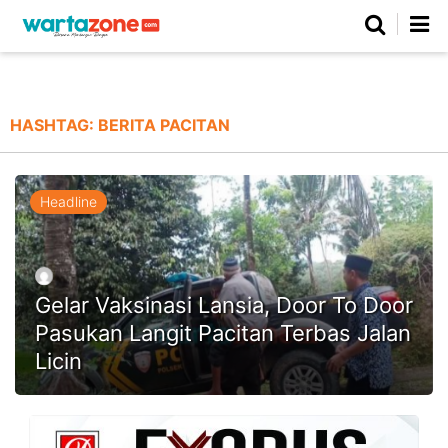
Netizen
Beranda
Daerah
Kuliner
Opini
Nasional
Regional
Politik
Parlemen
Investigasi
Gaya Hidup
Peristiwa
Wisata
Advertorial
Ekonomi
Pendidikan
Religi
Olahraga
HASHTAG:
BERITA PACITAN
Beranda
About Us
Contact Us
Hak Jawab
Kode Etik
Pedoman Media Siber
Redaksi
Headline
Gelar Vaksinasi Lansia, Door To Door
Pasukan Langit Pacitan Terbas Jalan
Licin
©
Copyright
2026