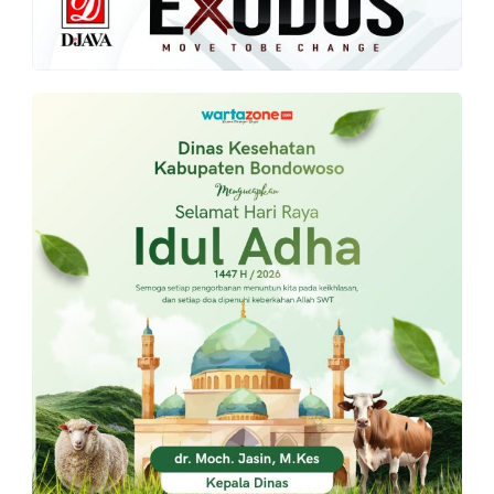
PT.
Balqis
Cyber
Media
Sejahtera