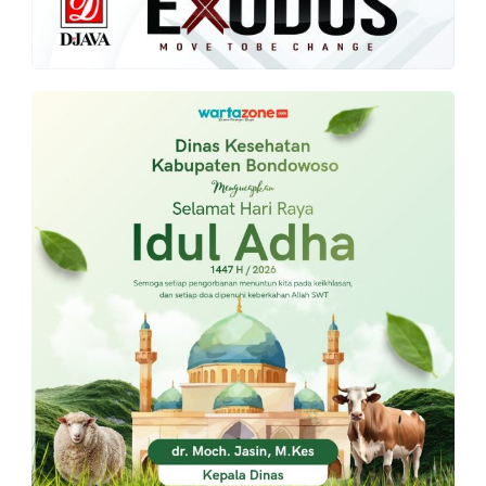
PT.
Balqis
Cyber
Media
Sejahtera