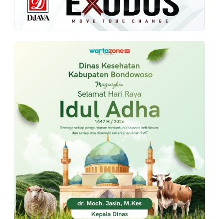
PT.
Balqis
Cyber
Media
Sejahtera