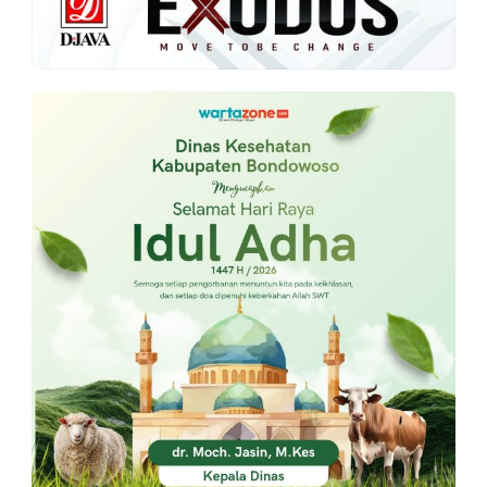
PT.
Balqis
Cyber
Media
Sejahtera