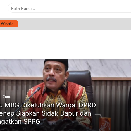
Wisata
G:
DPRD SUMENEP SIDAK MBG
ne
a Zone
 MBG Dikeluhkan Warga, DPRD
nep Siapkan Sidak Dapur dan
ngatkan SPPG