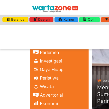
Beranda
Daerah
Kuliner
Opini
HASHTA
Nasional
Regional
Headli
Politik
Parlemen
Investigasi
Gaya Hidup
Peristiwa
Wart
Wisata
Menu
Sume
Advertorial
Peri
Ekonomi