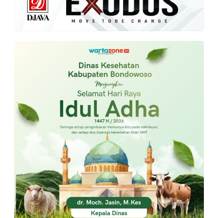
PT.
Balqis
Cyber
Media
Sejahtera