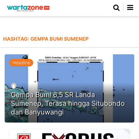
Netizen
Beranda
Daerah
Kuliner
Opini
Nasional
Regional
Politik
Parlemen
Investigasi
Gaya Hidup
Peristiwa
Wisata
Advertorial
Ekonomi
Pendidikan
Religi
Olahraga
HASHTAG:
GEMPA BUMI SUMENEP
Beranda
About Us
Contact Us
Hak Jawab
Kode Etik
Pedoman Media Siber
Redaksi
Headline
Gempa Bumi 6,5 SR Landa
Sumenep, Terasa hingga Situbondo
dan Banyuwangi
©
Copyright
2026