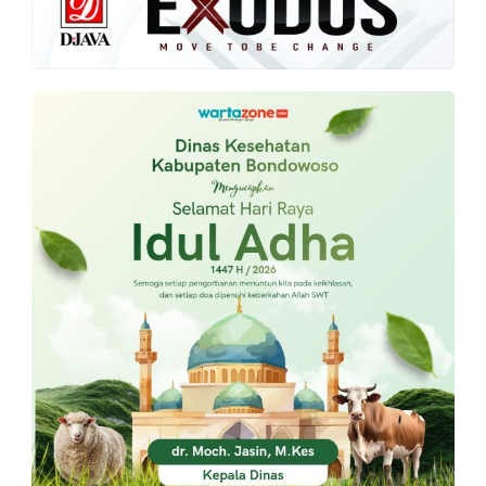
PT.
Balqis
Cyber
Media
Sejahtera