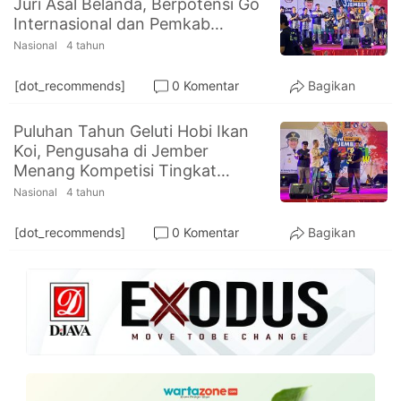
Juri Asal Belanda, Berpotensi Go
PT.
Internasional dan Pemkab
Balqis
Cyber
Jember Siap Dukung Penuh
Nasional
4 tahun
Media
Sejahtera
[dot_recommends]
0 Komentar
Bagikan
Puluhan Tahun Geluti Hobi Ikan
Koi, Pengusaha di Jember
Menang Kompetisi Tingkat
Nasional
Nasional
4 tahun
[dot_recommends]
0 Komentar
Bagikan