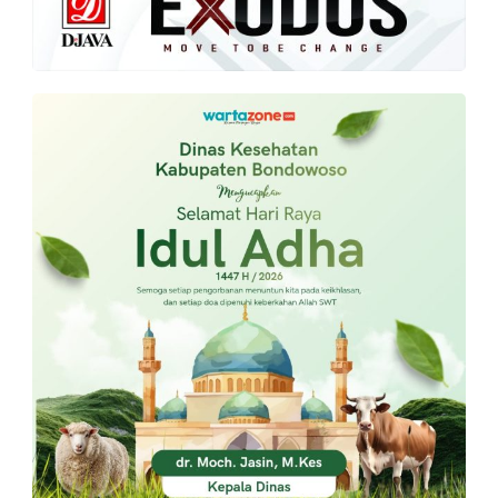
PT.
Balqis
Cyber
Media
Sejahtera