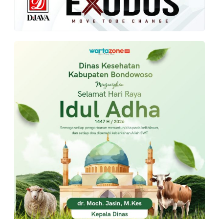
PT.
Balqis
Cyber
Media
Sejahtera