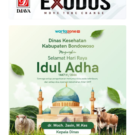
PT.
Balqis
Cyber
Media
Sejahtera