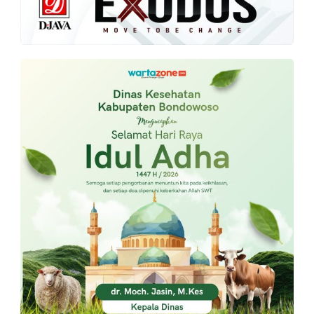
PT.
Balqis
Cyber
Media
Sejahtera