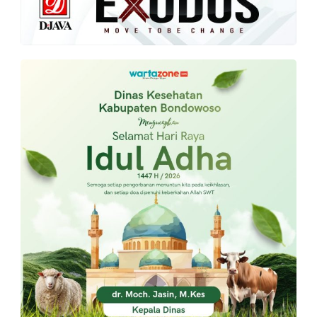
PT.
Balqis
Cyber
Media
Sejahtera