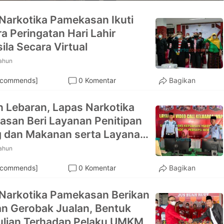
Narkotika Pamekasan Ikuti
a Peringatan Hari Lahir
ila Secara Virtual
tahun
ecommends]
0 Komentar
Bagikan
Lebaran, Lapas Narkotika
san Beri Layanan Penitipan
 dan Makanan serta Layanan
gan Online
tahun
ecommends]
0 Komentar
Bagikan
Narkotika Pamekasan Berikan
n Gerobak Jualan, Bentuk
lian Terhadap Pelaku UMKM