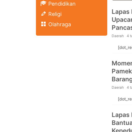
Pendidikan
Lapas 
Religi
Upacar
Olahraga
Pancas
Daerah
4 
[dot_r
Momen 
Pameka
Barang
Kunjun
Daerah
4 
[dot_r
Lapas 
Bantua
Kepedu