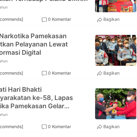
tahun
ecommends]
0 Komentar
Bagikan
Narkotika Pamekasan
tkan Pelayanan Lewat
ormasi Digital
tahun
ecommends]
0 Komentar
Bagikan
ti Hari Bhakti
arakatan ke-58, Lapas
ika Pamekasan Gelar
nap
tahun
ecommends]
0 Komentar
Bagikan