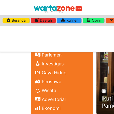
Beranda
Daerah
Kuliner
Opini
HASHTA
Nasional
Regional
Headli
Politik
Parlemen
Investigasi
Gaya Hidup
Peristiwa
Wisata
Ikut
Advertorial
Pame
Ekonomi