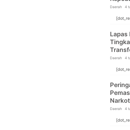
Daerah
4 
[dot_r
Lapas 
Tingka
Transf
Daerah
4 
[dot_r
Peringa
Pemasy
Narkot
Porse
Daerah
4 
[dot_r