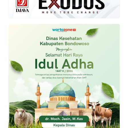
PT.
Balqis
Cyber
Media
Sejahtera