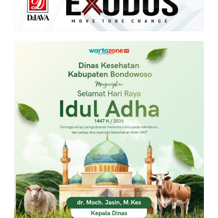
PT.
Balqis
Cyber
Media
Sejahtera