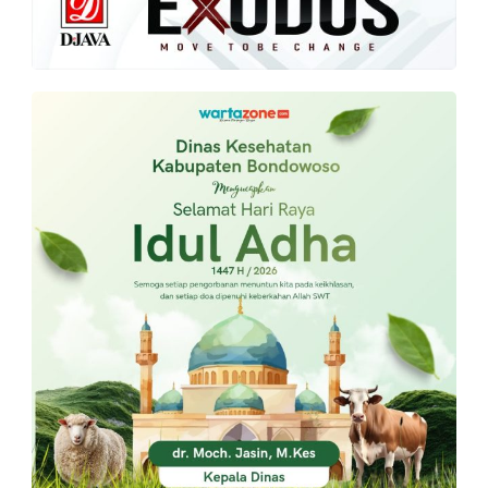
PT.
Balqis
Cyber
Media
Sejahtera