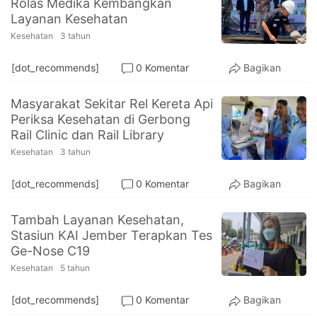
Rolas Medika Kembangkan
PT.
Layanan Kesehatan
Balqis
Cyber
Kesehatan
3 tahun
Media
Sejahtera
[dot_recommends]
0 Komentar
Bagikan
Masyarakat Sekitar Rel Kereta Api
Periksa Kesehatan di Gerbong
Rail Clinic dan Rail Library
Kesehatan
3 tahun
[dot_recommends]
0 Komentar
Bagikan
Tambah Layanan Kesehatan,
Stasiun KAI Jember Terapkan Tes
Ge-Nose C19
Kesehatan
5 tahun
[dot_recommends]
0 Komentar
Bagikan