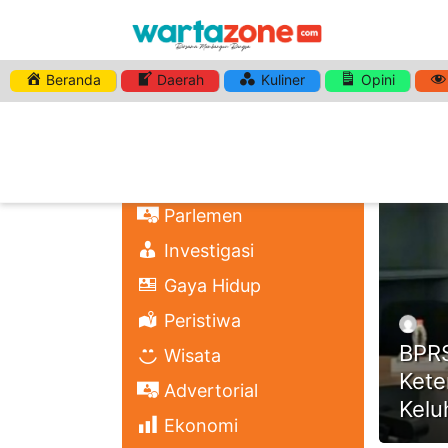
Beranda
Daerah
Kuliner
Opini
HASHTA
Nasional
Regional
Headli
Politik
Parlemen
Investigasi
Gaya Hidup
Peristiwa
BPRS
Wisata
Kete
Advertorial
Kelu
Ekonomi