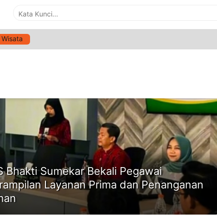
Wisata
G:
LAYANAN PERBANKAN SYARIAH
ne
 Bhakti Sumekar Bekali Pegawai
rampilan Layanan Prima dan Penanganan
han