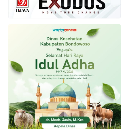
PT.
Balqis
Cyber
Media
Sejahtera