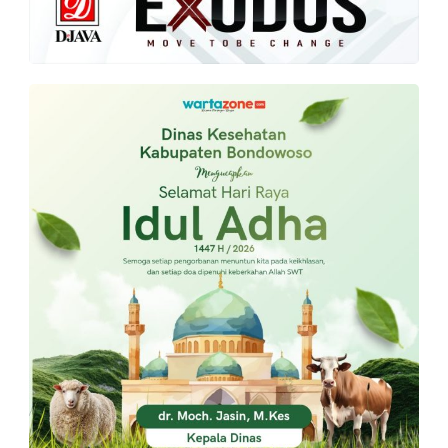
PT.
Balqis
Cyber
Media
Sejahtera