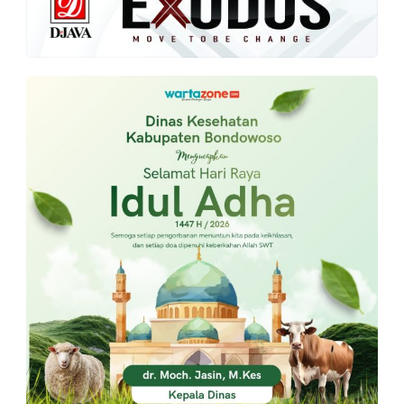
PT.
Balqis
Cyber
Media
Sejahtera