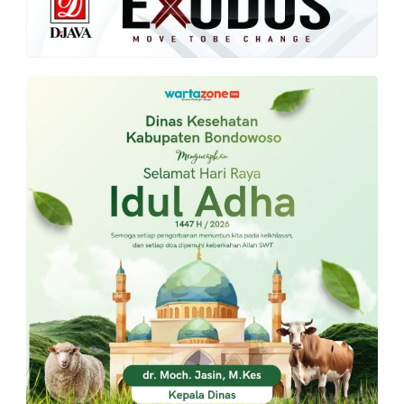
PT.
Balqis
Cyber
Media
Sejahtera