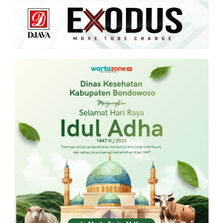
PT.
Balqis
Cyber
Media
Sejahtera