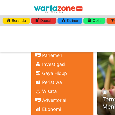
Beranda
Daerah
Kuliner
Opini
HASHTA
Nasional
Regional
Headli
Politik
Parlemen
Investigasi
Gaya Hidup
Peristiwa
Wisata
Tern
Advertorial
Meni
Ekonomi