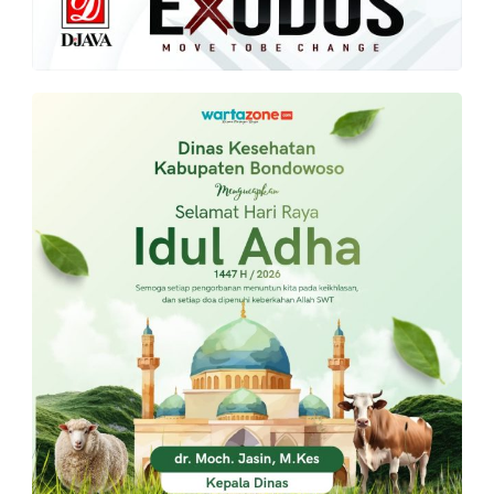
PT.
Balqis
Cyber
Media
Sejahtera