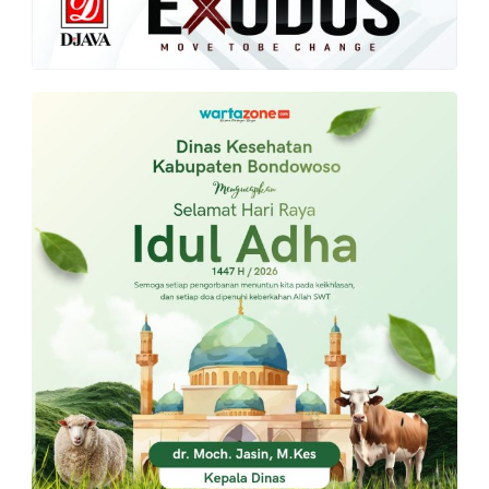
PT.
Balqis
Cyber
Media
Sejahtera