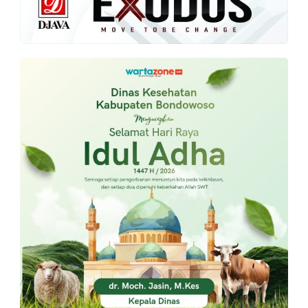
PT.
Balqis
Cyber
Media
Sejahtera