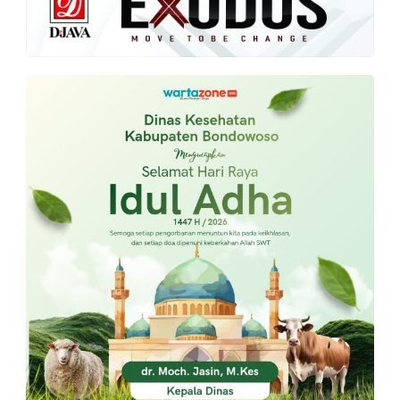
PT.
Balqis
Cyber
Media
Sejahtera