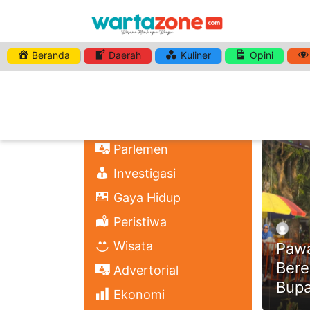
Beranda
Daerah
Kuliner
Opini
HASHTA
Nasional
Regional
Headli
Politik
Parlemen
Investigasi
Gaya Hidup
Peristiwa
Wisata
Pawa
Bere
Advertorial
Bupa
Ekonomi