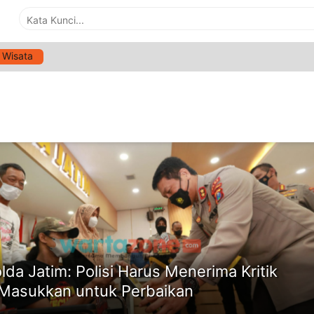
Wisata
G:
LOMBA ORASI PIALA KAPOLRI
ne
lda Jatim: Polisi Harus Menerima Kritik
Masukkan untuk Perbaikan