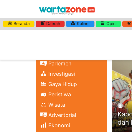
Beranda
Daerah
Kuliner
Opini
HASHTA
Nasional
Regional
Headli
Politik
Parlemen
Investigasi
Gaya Hidup
Peristiwa
Wisata
Kapo
Advertorial
dan 
Ekonomi