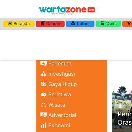
Beranda
Daerah
Kuliner
Opini
HASHTA
Nasional
Regional
Headli
Politik
Parlemen
Investigasi
Gaya Hidup
Peristiwa
Wisata
Peri
Advertorial
Oras
Ekonomi