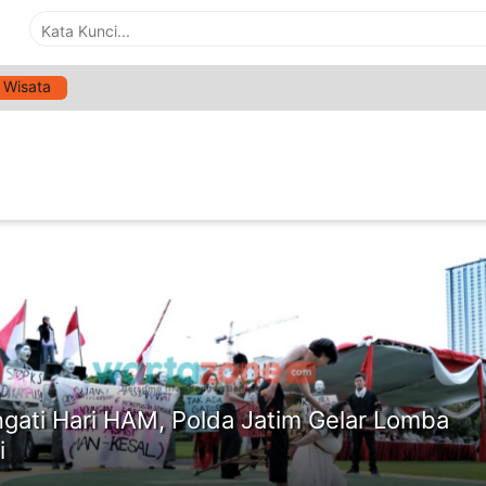
Wisata
G:
LOMBA ORASI UNJUK RASA
ne
ngati Hari HAM, Polda Jatim Gelar Lomba
i