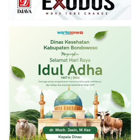
PT.
Balqis
Cyber
Media
Sejahtera