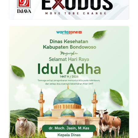
PT.
Balqis
Cyber
Media
Sejahtera