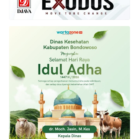
PT.
Balqis
Cyber
Media
Sejahtera