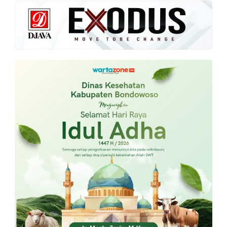
PT.
Balqis
Cyber
Media
Sejahtera