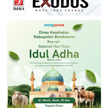
PT.
Balqis
Cyber
Media
Sejahtera