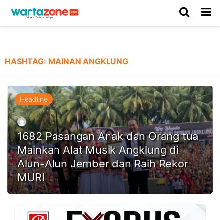
Netizen
Beranda
Daerah
Kuliner
Opini
Nasional
Regional
Politik
Parlemen
Investigasi
Gaya Hidup
Peristiwa
Wisata
Advertorial
Ekonomi
Pendidikan
Religi
Olahraga
HASHTAG:
MAINAN ANGKLUNG
Beranda
About Us
Contact Us
Hak Jawab
Kode Etik
Pedoman Media Siber
Redaksi
Headline
1682 Pasangan Anak dan Orang tua
Mainkan Alat Musik Angklung di
Alun-Alun Jember dan Raih Rekor
MURI
©
Copyright
2026