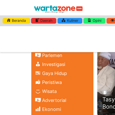
Beranda
Daerah
Kuliner
Opini
HASHTA
Nasional
Regional
Headli
Politik
Parlemen
Investigasi
Gaya Hidup
Peristiwa
Wisata
Tasy
Advertorial
Bond
Ekonomi