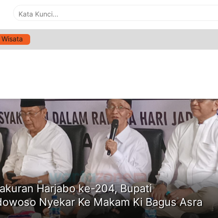
Wisata
G:
MAKAM KI BAGUS ASRA
ne
akuran Harjabo ke-204, Bupati
owoso Nyekar Ke Makam Ki Bagus Asra