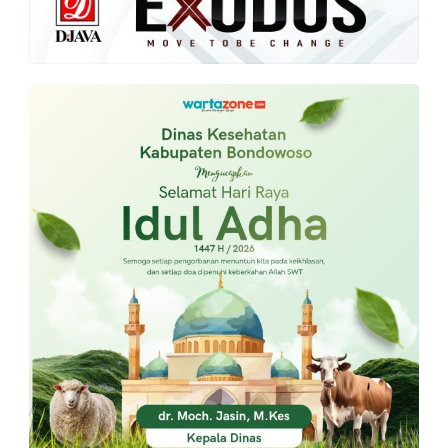
PT.
Balqis
Cyber
Media
Sejahtera