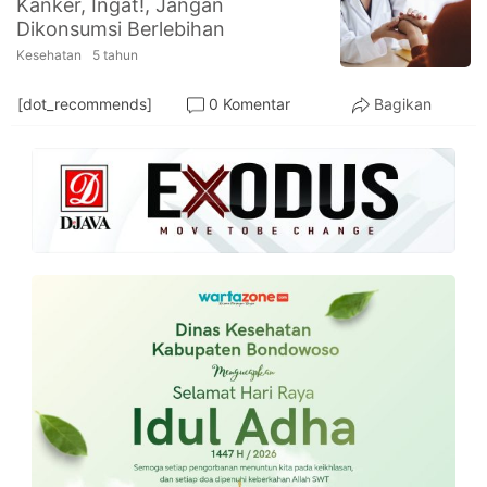
Kanker, Ingat!, Jangan
PT.
Dikonsumsi Berlebihan
Balqis
Cyber
Kesehatan
5 tahun
Media
Sejahtera
[dot_recommends]
0 Komentar
Bagikan