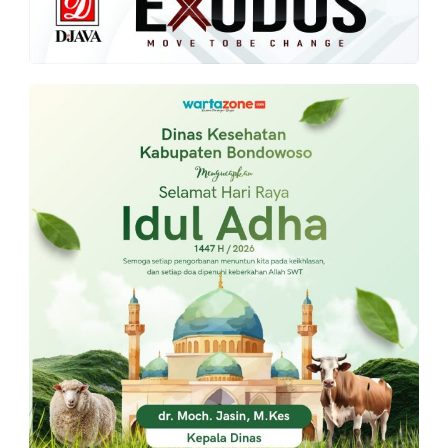
PT.
Balqis
Cyber
Media
Sejahtera